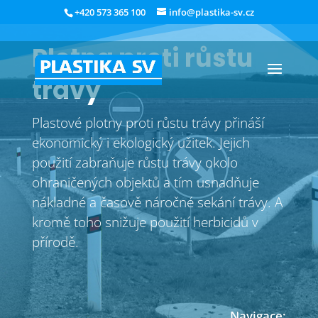
+420 573 365 100
info@plastika-sv.cz
Plotna proti růstu
trávy
Plastové plotny proti růstu trávy přináší
ekonomický i ekologický užitek. Jejich
použití zabraňuje růstu trávy okolo
ohraničených objektů a tím usnadňuje
nákladné a časově náročné sekání trávy. A
kromě toho snižuje použití herbicidů v
přírodě.
Navigace: