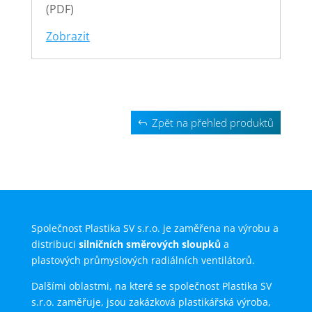
(PDF)
Zobrazit
Zpět na přehled produktů
Společnost Plastika SV s.r.o. je zaměřena na výrobu a
distribuci
silničních směrových sloupků
a
plastových průmyslových radiálních ventilátorů.
Dalšími oblastmi, na které se společnost Plastika SV
s.r.o. zaměřuje, jsou zakázková plastikářská výroba,