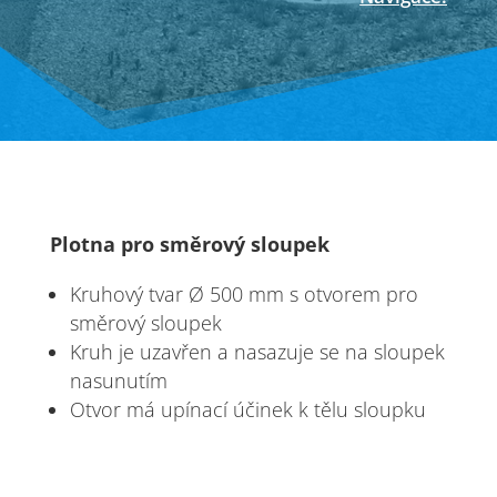
Úvodní stránka
Výrobky
→
Silniční směrové sloupky
→
Plotna proti růstu trávy
Plotna pro směrový sloupek
Kruhový tvar Ø 500 mm s otvorem pro
směrový sloupek
Kruh je uzavřen a nasazuje se na sloupek
nasunutím
Otvor má upínací účinek k tělu sloupku