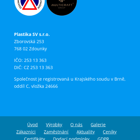
Plastika SV s.r.o.
Zborovská 253
768 02 Zdounky
IČO: 253 13 363
DIČ: CZ 253 13 363
Společnost je registrovaná u Krajského soudu v Brně,
oddíl C, vložka 24666
Úvod
Výrobky
O nás
Galerie
Zákazníci
Zaměstnání
Aktuality
Ceníky
Certifikáty
Dodací podmínky
GDPR