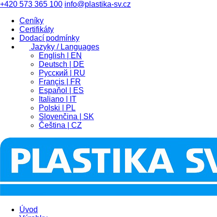
+420 573 365 100
info@plastika-sv.cz
Ceníky
Certifikáty
Dodací podmínky
Jazyky / Languages
English | EN
Deutsch | DE
Pусский | RU
Françis | FR
Espaňol | ES
Italiano | IT
Polski | PL
Slovenčina | SK
Čeština | CZ
Úvod