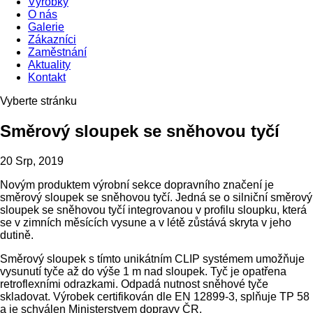
Výrobky
O nás
Galerie
Zákazníci
Zaměstnání
Aktuality
Kontakt
Vyberte stránku
Směrový sloupek se sněhovou tyčí
20 Srp, 2019
Novým produktem výrobní sekce dopravního značení je
směrový sloupek se sněhovou tyčí. Jedná se o silniční směrový
sloupek se sněhovou tyčí integrovanou v profilu sloupku, která
se v zimních měsících vysune a v létě zůstává skryta v jeho
dutině.
Směrový sloupek s tímto unikátním CLIP systémem umožňuje
vysunutí tyče až do výše 1 m nad sloupek. Tyč je opatřena
retroflexními odrazkami. Odpadá nutnost sněhové tyče
skladovat. Výrobek certifikován dle EN 12899-3, splňuje TP 58
a je schválen Ministerstvem dopravy ČR.