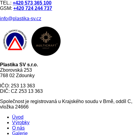
TEL.:
+420 573 365 100
GSM:
+420 724 244 737
info@plastika-sv.cz
Plastika SV s.r.o.
Zborovská 253
768 02 Zdounky
IČO: 253 13 363
DIČ: CZ 253 13 363
Společnost je registrovaná u Krajského soudu v Brně, oddíl C,
vložka 24666
Úvod
Výrobky
O nás
Galerie