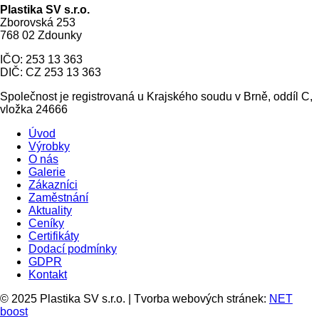
Plastika SV s.r.o.
Zborovská 253
768 02 Zdounky
IČO: 253 13 363
DIČ: CZ 253 13 363
Společnost je registrovaná u Krajského soudu v Brně, oddíl C,
vložka 24666
Úvod
Výrobky
O nás
Galerie
Zákazníci
Zaměstnání
Aktuality
Ceníky
Certifikáty
Dodací podmínky
GDPR
Kontakt
© 2025 Plastika SV s.r.o. | Tvorba webových stránek:
NET
boost