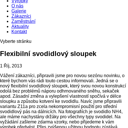
Výrobky
O nás
Galerie
Zákazníci
Zaměstnání
Aktuality
Kontakt
Vyberte stránku
Flexibilní svodidlový sloupek
1 Říj, 2013
Vážení zákazníci, připravili jsme pro novou sezónu novinku, o
které bychom vás rádi touto cestou informovali. Jedná se o
nový flexibilní svodidlový sloupek, který svou novou konstrukcí
odolá bez problémů náporu odhrnovaného sněhu, sekaček
apod. Zásadní změna a vylepšení vlastností spočívá v délce
sloupku a způsobu kotvení ke svodidlu. Navíc jsme připravili
variantu Z11a pro zcela nekompromisní použití pro střední
svodidlový pás na dálnicích. Na fotografiích je svodidlo NH4,
ale máme nachystány držáky pro všechny typy svodidel. Na
vyžádání zašleme zdarma vzorky, nebo přijedeme k vám
výrobek předvést. Přes zvýšenou užitnou hodnotu zústává