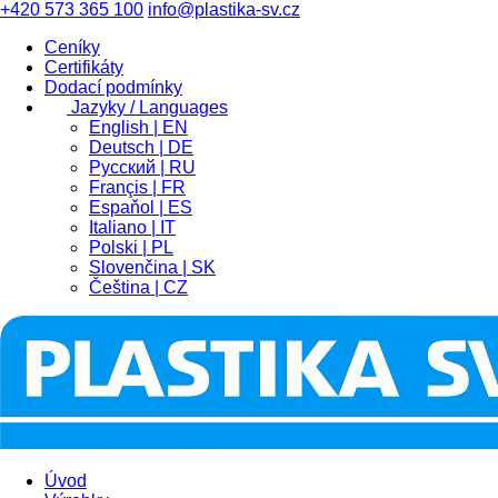
+420 573 365 100
info@plastika-sv.cz
Ceníky
Certifikáty
Dodací podmínky
Jazyky / Languages
English | EN
Deutsch | DE
Pусский | RU
Françis | FR
Espaňol | ES
Italiano | IT
Polski | PL
Slovenčina | SK
Čeština | CZ
Úvod